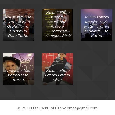
Viulunsoittaja
Kaustisilla Liisa
katolla-
Viulunsoittaja
Karhu, Piritta
musikaali
katolla; Tevje
Gröhn, Timo
Pohjois-
Matti Turunen
Hacklin ja
Karjalassa
ja viulisti Liisa
Risto Purho
alkuvuosi 2019
Karhu
Viulunsoittaja
Viulunsoittaja
katolla Liisa
katolla Liisa ja
Karhu
viitta
© 2018 Liisa Karhu, viulujenviemaa@gmail.com