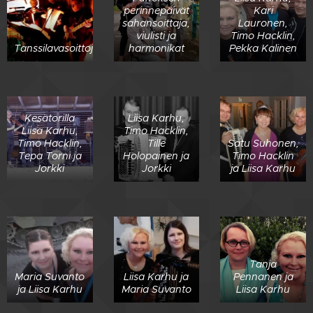
perinnepäivät
Kari
sahansoittaja,
Lauronen,
viulisti ja
Timo Hacklin,
Tanssilavasoittoja
harmonikat
Pekka Kalinen
Kesätorilla
Liisa Karhu,
Liisa Karhu,
Timo Hacklin,
Timo Hacklin,
Tille
Satu Suhonen,
Tepa Torni ja
Holopainen ja
Timo Hacklin
Jorkki
Jorkki
ja Liisa Karhu
Tanja
Maria Suvanto
Liisa Karhu ja
Pennanen ja
ja Liisa Karhu
Maria Suvanto
Liisa Karhu