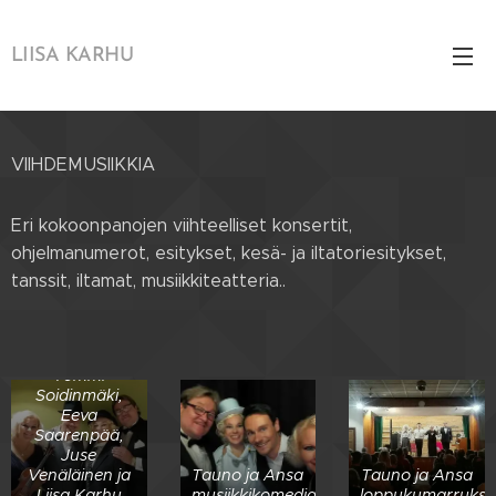
LIISA KARHU
VIIHDEMUSIIKKIA
Eri kokoonpanojen viihteelliset konsertit,
ohjelmanumerot, esitykset, kesä- ja iltatoriesitykset,
tanssit, iltamat, musiikkiteatteria..
Tauno ja Ansa
musiikkikomedia;
Tommi
Soidinmäki,
Eeva
Saarenpää,
Juse
Venäläinen ja
Tauno ja Ansa
Tauno ja Ansa
Liisa Karhu
musiikkikomedia
loppukumarrukse