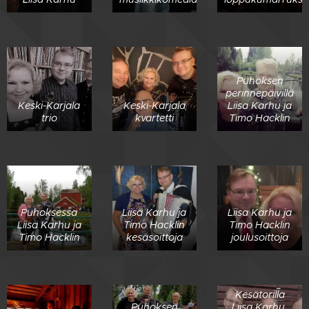
Puhoksen
perinnepäivillä
Keski-Karjala
Keski-Karjala
Liisa Karhu ja
trio
kvartetti
Timo Hacklin
Puhoksessa
Liisa Karhu ja
Liisa Karhu ja
Liisa Karhu ja
Timo Hacklin
Timo Hacklin
Timo Hacklin
kesäsoittoja
joulusoittoja
Kesätorilla
Puhoksen
Liisa Karhu,